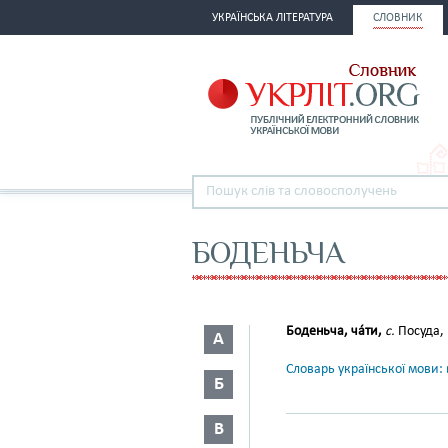
УКРАЇНСЬКА ЛІТЕРАТУРА
СЛОВНИК
БОДЕНЬЧА
Боденьча, ча́ти,
с.
Посуда, 
А
Словарь української мови: в
Б
В