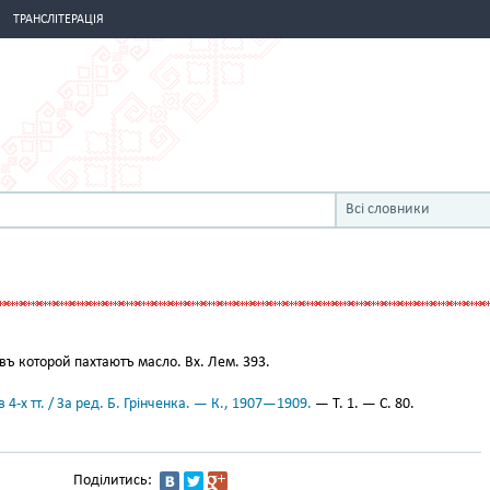
ТРАНСЛІТЕРАЦІЯ
Всі словники
въ которой пахтаютъ масло. Вх. Лем. 393.
 4-х тт. / За ред. Б. Грінченка. — К., 1907—1909.
— Т. 1. — С. 80.
Поділитись: