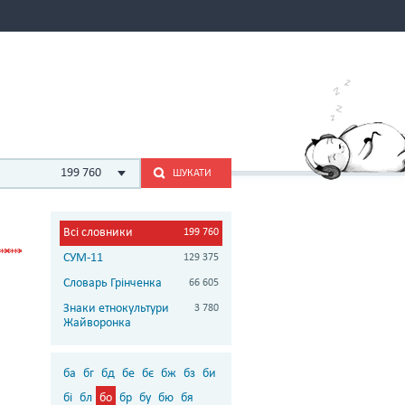
199 760
ШУКАТИ
Всі словники
199 760
СУМ-11
129 375
Словарь Грінченка
66 605
Знаки етнокультури
3 780
Жайворонка
ба
бг
бд
бе
бє
бж
бз
би
бі
бл
бо
бр
бу
бю
бя