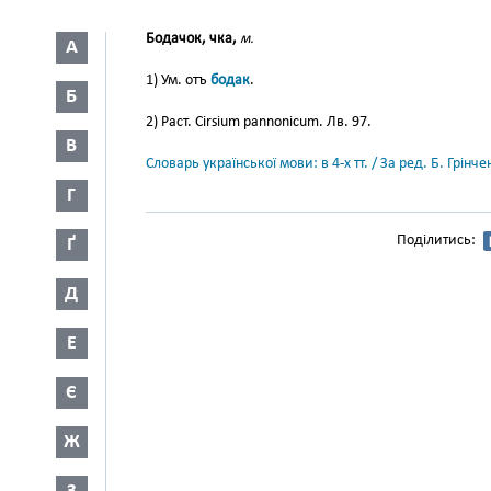
Бодачок, чка,
м.
А
1) Ум. отъ
бодак
.
Б
2) Раст. Cirsium pannonicum. Лв. 97.
В
Словарь української мови: в 4-х тт. / За ред. Б. Грін
Г
Поділитись:
Ґ
Д
Е
Є
Ж