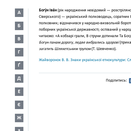
Богу́н Іва́н
(рік народження неві­домий — розстріляно
А
Сіверського) — український полководець, соратник
полковник; відзначився у на­родно-визвольній борот
Б
поборник української державності; оспіваний у народн
читаємо: «А кобзарі грали, В струни дотинали Та Бо
В
Богун панам дорогу, ледве вибрались здорові
(прика
загатить Шляхетським трупом
(Т. Шевченко).
Г
Жайворонок В. В. Знаки української етнокультури: С
Ґ
Д
Поділитись:
Е
Є
Ж