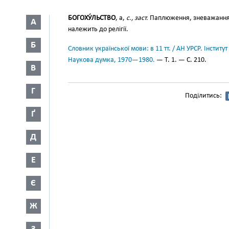
БОГОХУ́ЛЬСТВО
, а,
с., заст.
Паплюження, зневажання бо
А
належить до релігії.
Б
Словник української мови: в 11 тт. / АН УРСР. Інститут
Наукова думка, 1970—1980.
— Т. 1. — С. 210.
В
Г
Поділитись:
Ґ
Д
Е
Є
Ж