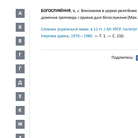
БОГОСЛУЖІ́ННЯ
, я,
с.
Виконання в церкві релігійних
А
докінчив проповідь і правив далі богослужіння
(Мак.,
Б
Словник української мови: в 11 тт. / АН УРСР. Інститут
Наукова думка, 1970—1980.
— Т. 1. — С. 210.
В
Г
Поділитись:
Ґ
Д
Е
Є
Ж