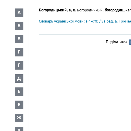
Богородицький, а, е.
Богородичный.
богородицька 
А
Словарь української мови: в 4-х тт. / За ред. Б. Грін
Б
В
Поділитись:
Г
Ґ
Д
Е
Є
Ж