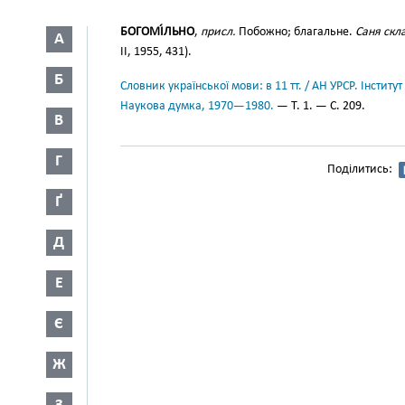
БОГОМІ́ЛЬНО
,
присл.
Побожно; благальне.
Саня скла
А
II, 1955, 431).
Б
Словник української мови: в 11 тт. / АН УРСР. Інститут
Наукова думка, 1970—1980.
— Т. 1. — С. 209.
В
Г
Поділитись:
Ґ
Д
Е
Є
Ж