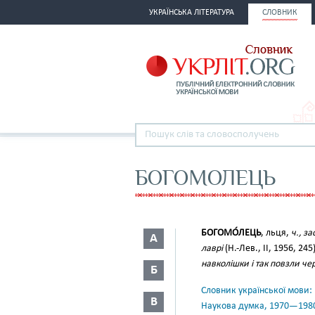
УКРАЇНСЬКА ЛІТЕРАТУРА
СЛОВНИК
БОГОМОЛЕЦЬ
БОГОМО́ЛЕЦЬ
, льця,
ч., за
А
лаврі
(Н.-Лев., II, 1956, 245
навколішки і так повзли че
Б
Словник української мови: в 
В
Наукова думка, 1970—198