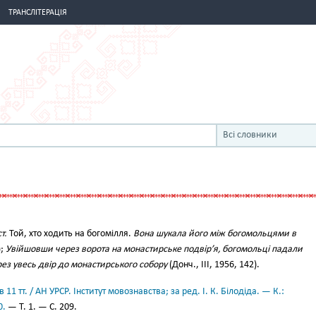
ТРАНСЛІТЕРАЦІЯ
Всі словники
ст.
Той, хто ходить на богомілля.
Вона шукала його між богомольцями в
);
Увійшовши через ворота на монастирське подвір’я, богомольці падали
рез увесь двір до монастирського собору
(Донч., III, 1956, 142).
11 тт. / АН УРСР. Інститут мовознавства; за ред. І. К. Білодіда. — К.:
0.
— Т. 1. — С. 209.