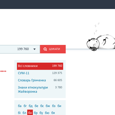
199 760
ШУКАТИ
Всі словники
199 760
СУМ-11
129 375
Словарь Грінченка
66 605
Знаки етнокультури
3 780
Жайворонка
ба
бг
бд
бе
бє
бж
бз
би
бі
бл
бо
бр
бу
бю
бя