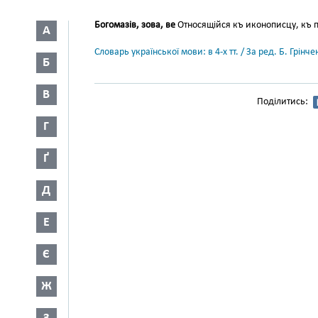
Богомазів, зова, ве
Относящійся къ иконописцу, къ 
А
Словарь української мови: в 4-х тт. / За ред. Б. Грін
Б
В
Поділитись:
Г
Ґ
Д
Е
Є
Ж