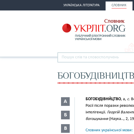
УКРАЇНСЬКА ЛІТЕРАТУРА
СЛОВНИК
БОГОБУДІВНИЦТ
БОГОБУДІВНИ́ЦТВО
, а,
с.
Во
А
Росії після поразки револю
інтелігенції.
Георгій Вален
Б
богошукання
(Наука.., 2, 19
В
Словник української мови: в 