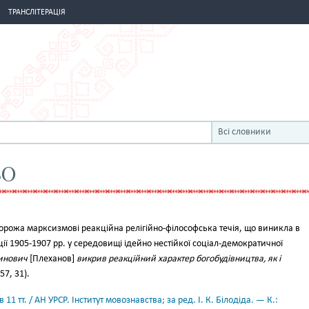
ТРАНСЛІТЕРАЦІЯ
Всі словники
ВО
рожа марксизмові реакційна релігійно-філософська течія, що виникла в
ції 1905-1907 рр. у середовищі ідейно нестійкої соціал-демократичної
тинович
[Плеханов]
викрив реакційний характер богобудівництва, як і
57, 31).
11 тт. / АН УРСР. Інститут мовознавства; за ред. І. К. Білодіда. — К.: