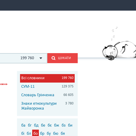
199 760
ШУКАТИ
Всі словники
199 760
СУМ-11
129 375
Словарь Грінченка
66 605
Знаки етнокультури
3 780
Жайворонка
ба
бг
бд
бе
бє
бж
бз
би
бі
бл
бо
бр
бу
бю
бя