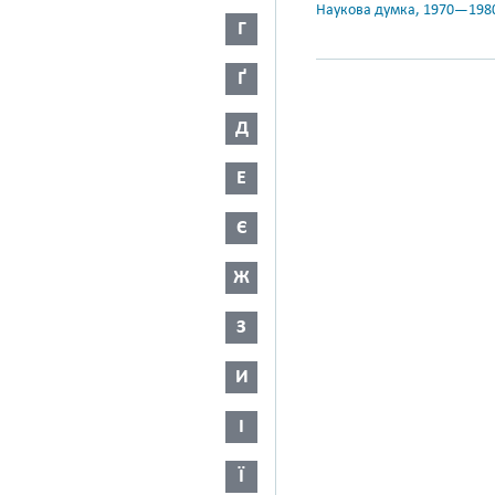
Наукова думка, 1970—198
Г
Ґ
Д
Е
Є
Ж
З
И
І
Ї