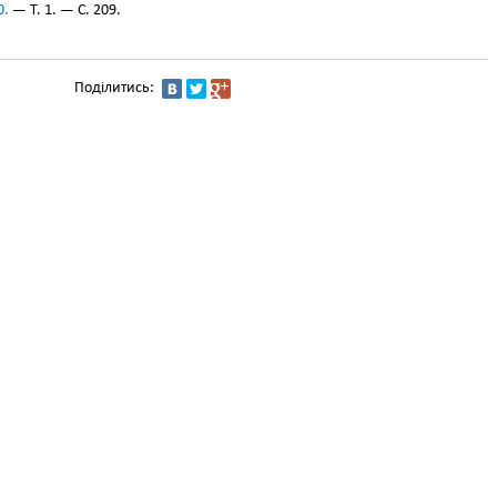
0.
— Т. 1. — С. 209.
Поділитись: