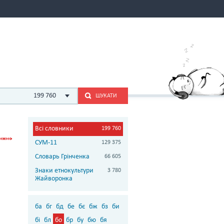
199 760
ШУКАТИ
Всі словники
199 760
СУМ-11
129 375
Словарь Грінченка
66 605
Знаки етнокультури
3 780
Жайворонка
ба
бг
бд
бе
бє
бж
бз
би
бі
бл
бо
бр
бу
бю
бя