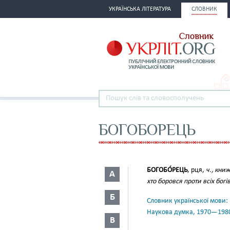
УКРАЇНСЬКА ЛІТЕРАТУРА
СЛОВНИК
БОГОБОРЕЦЬ
БОГОБО́РЕЦЬ
, рця,
ч., кни
А
хто боровся проти всіх бог
Б
Словник української мови: в 
Наукова думка, 1970—198
В