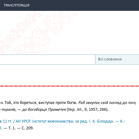
ТРАНСЛІТЕРАЦІЯ
Всі словники
жн.
Той, хто бореться, виступає проти богів.
Раб звертає свій погляд до того,
ів-тиранів, — до богоборця Прометея
(Укр. літ., 9, 1957, 266).
11 тт. / АН УРСР. Інститут мовознавства; за ред. І. К. Білодіда. — К.:
0.
— Т. 1. — С. 209.