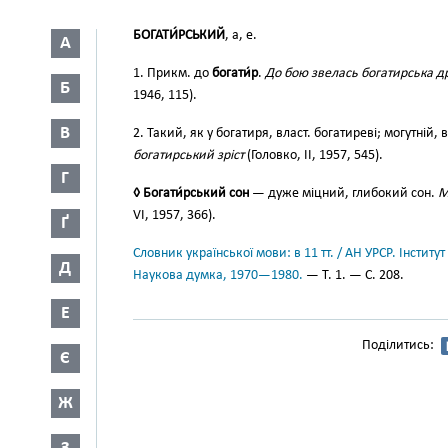
БОГАТИ́РСЬКИЙ
, а, е.
А
1. Прикм. до
богати́р
.
До бою звелась богатирська д
Б
1946, 115).
В
2. Такий, як у богатиря, власт. богатиреві; могутній,
богатирський зріст
(Головко, II, 1957, 545).
Г
◊ Богати́рський сон
— дуже міцний, глибокий сон.
М
VI, 1957, 366).
Ґ
Словник української мови: в 11 тт. / АН УРСР. Інститут
Д
Наукова думка, 1970—1980.
— Т. 1. — С. 208.
Е
Поділитись:
Є
Ж