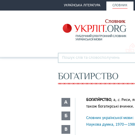
УКРАЇНСЬКА ЛІТЕРАТУРА
СЛОВНИК
БОГАТИРСТВО
БОГАТИ́РСТВО
, а,
с.
Риси, я
А
також богатирські вчинки.
Б
Словник української мови: в 
Наукова думка, 1970—198
В