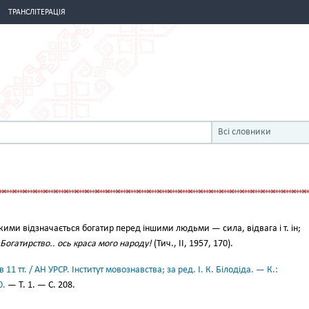
ТРАНСЛІТЕРАЦІЯ
Всі словники
кими відзначається богатир перед іншими людьми — сила, відвага і т. ін;
Богатирство.. ось краса мого народу!
(Тич., II, 1957, 170).
11 тт. / АН УРСР. Інститут мовознавства; за ред. І. К. Білодіда. — К.:
0.
— Т. 1. — С. 208.