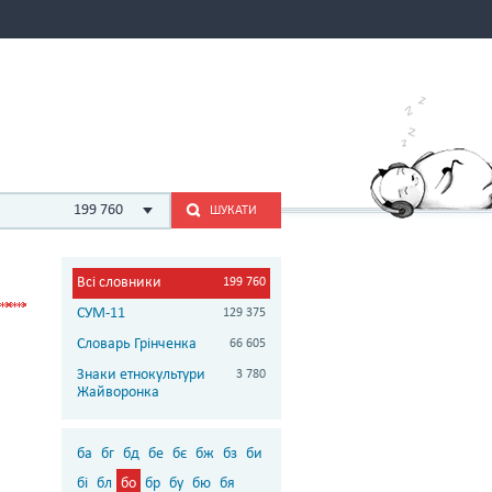
199 760
ШУКАТИ
Всі словники
199 760
СУМ-11
129 375
Словарь Грінченка
66 605
Знаки етнокультури
3 780
Жайворонка
ба
бг
бд
бе
бє
бж
бз
би
бі
бл
бо
бр
бу
бю
бя