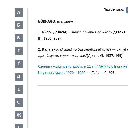
Поділитись:
А
БО́ВКАЛО
, а,
с., діал.
Б
1. Било (у дзвоні).
Юнак підскочив до нього
[дзвона]
В
III, 1956, 358).
2. Калатало.
О, який то був знайомий стукіт — сухий 
Г
прив’язують коровам до шиї
(Донч., VI, 1957, 149).
Ґ
Словник української мови: в 11 тт. / АН УРСР. Інститут
Наукова думка, 1970—1980.
— Т. 1. — С. 206.
Д
Е
Є
Ж