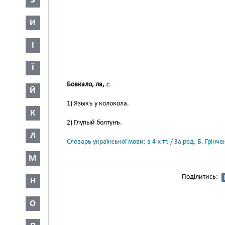
З
И
І
Ї
Бовкало, ла,
с.
Й
1) Языкъ у колокола.
К
2) Глупый болтунъ.
Л
Словарь української мови: в 4-х тт. / За ред. Б. Грін
М
Поділитись:
Н
О