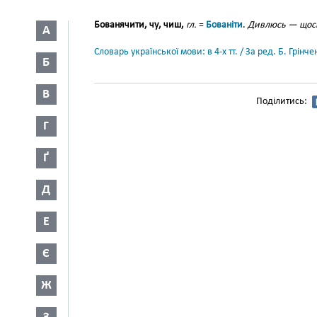
Бованячити, чу, чиш,
гл.
=
Бованіти
.
Дивлюсь — щось
А
Словарь української мови: в 4-х тт. / За ред. Б. Грін
Б
В
Поділитись:
Г
Ґ
Д
Е
Є
Ж