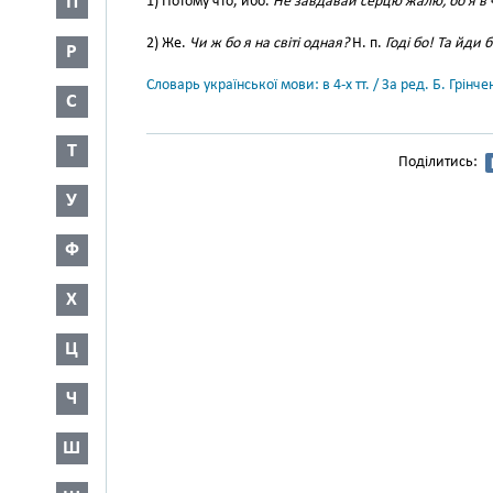
П
1) Потому что, ибо.
Не завдавай серцю жалю, бо я в 
2) Же.
Чи ж бо я на світі одная?
Н. п.
Годі бо! Та йди 
Р
Словарь української мови: в 4-х тт. / За ред. Б. Грін
С
Т
Поділитись:
У
Ф
Х
Ц
Ч
Ш