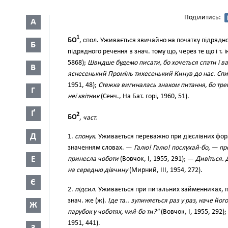
Поділитись:
А
1
БО
, спол. Уживається звичайно на початку підрядно
Б
підрядного речення в знач. тому що, через те що і т. і
5868);
Швидше будемо писати, бо хочеться спати і вам
В
яснесенький Промінь тихесенький Кинув до нас. Спи,
1951, 48);
Стежка вигиналась знаком питання, бо тре
Г
неї квітник
(Сенч., На Бат. горі, 1960, 51).
Ґ
2
БО
,
част.
Д
1.
спонук.
Уживається переважно при дієслівних форм
значенням словах. —
Галю! Галю! послухай-бо, — п
Е
принесла чоботи
(Вовчок, І, 1955, 291); —
Дивіться. 
на середню дівчину
(Мирний, III, 1954, 272).
Є
2.
підсил.
Уживається при питальних займенниках, при
знач. же (ж).
Іде та.. зупиняється раз у раз, наче йо
Ж
парубок у чоботях, чий-бо ти?"
(Вовчок, І, 1955, 292);
1951, 441).