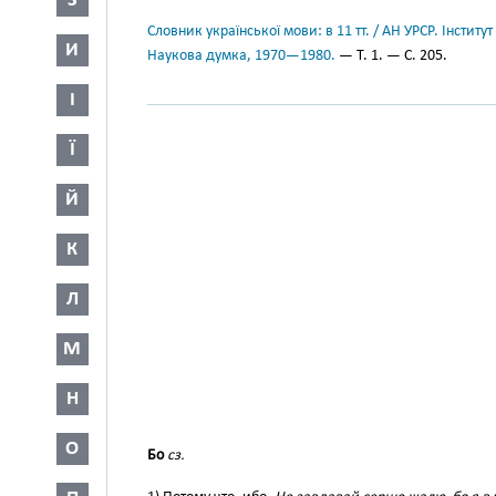
З
Словник української мови: в 11 тт. / АН УРСР. Інститут
И
Наукова думка, 1970—1980.
— Т. 1. — С. 205.
І
Ї
Й
К
Л
М
Н
О
Бо
сз.