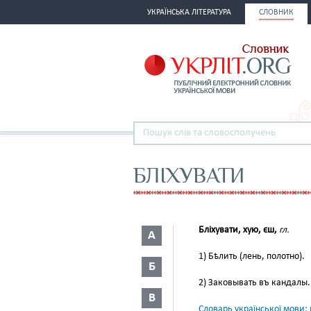
УКРАЇНСЬКА ЛІТЕРАТУРА
СЛОВНИК
БЛІХУВАТИ
Бліхувати, хую, єш,
гл.
А
1) Бѣлить (лень, полотно).
Б
2) Заковывать въ кандалы
В
Словарь української мови: в