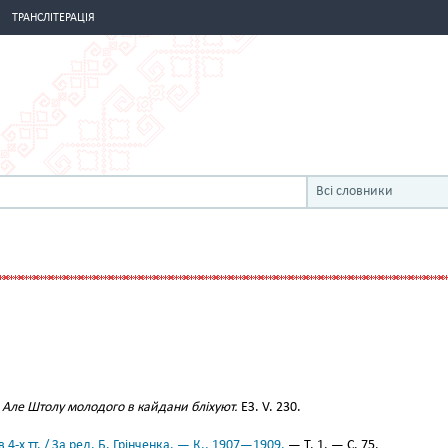
ТРАНСЛІТЕРАЦІЯ
Всі словники
.
Але Штолу молодого в кайдани бліхуют.
ЕЗ. V. 230.
 4-х тт. / За ред. Б. Грінченка. — К., 1907—1909.
— Т. 1. — С. 75.