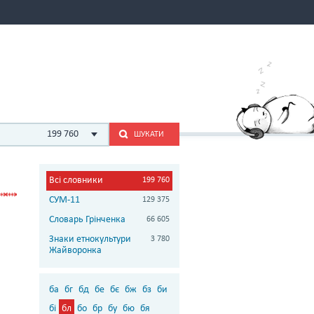
199 760
ШУКАТИ
Всі словники
199 760
СУМ-11
129 375
Словарь Грінченка
66 605
Знаки етнокультури
3 780
Жайворонка
ба
бг
бд
бе
бє
бж
бз
би
бі
бл
бо
бр
бу
бю
бя