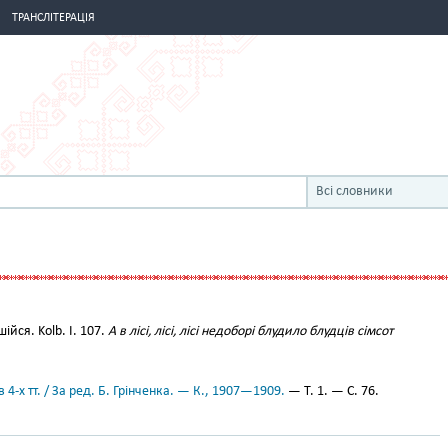
ТРАНСЛІТЕРАЦІЯ
Всі словники
йся. Kolb. І. 107.
А в лісі, лісі, лісі недоборі блудило блудців сімсот
 4-х тт. / За ред. Б. Грінченка. — К., 1907—1909.
— Т. 1. — С. 76.