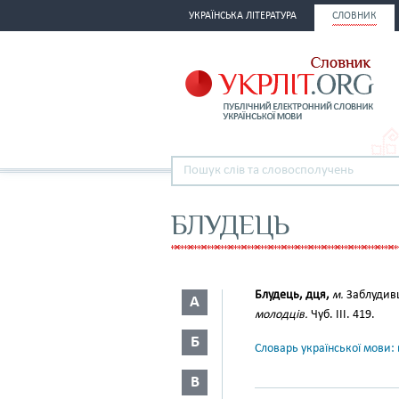
УКРАЇНСЬКА ЛІТЕРАТУРА
СЛОВНИК
БЛУДЕЦЬ
Блудець, дця,
м.
Заблудивші
А
молодців.
Чуб. ІІІ. 419.
Б
Словарь української мови: в
В