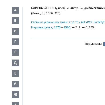
БЛИСКАВИ́ЧНІСТЬ
, ності,
ж.
Абстр. ім. до
блискави́ч
А
(Донч., III, 1956, 229).
Б
Словник української мови: в 11 тт. / АН УРСР. Інститут
Наукова думка, 1970—1980.
— Т. 1. — С. 199.
В
Г
Поділитись:
Ґ
Д
Е
Є
Ж