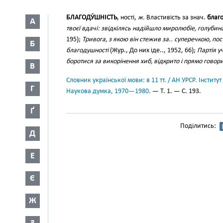
БЛАГОДУ́ШНІСТЬ
, ності,
ж.
Властивість за знач.
благ
А
твоєї вдачі: звідкілясь надійшло миролюбіе, голубин
195);
Тривога, з якою він стежив за.. суперечкою, по
Б
благодушності
(Жур., До них іде.., 1952, 66);
Партія у
боротися за викорінення хиб, відкрито і прямо говор
В
Словник української мови: в 11 тт. / АН УРСР. Інститут
Г
Наукова думка, 1970—1980.
— Т. 1. — С. 193.
Ґ
Поділитись:
Д
Е
Є
Ж