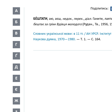
Поділитись:
А
БЕ́ШТАТИ
, аю, аєш,
недок., перех., діал.
Ганити, лаят
Б
бештає за гріхи Вдівця молодого
(Рудан., Тв., 1956, 1
В
Словник української мови: в 11 тт. / АН УРСР. Інститут
Наукова думка, 1970—1980.
— Т. 1. — С. 164.
Г
Ґ
Д
Е
Є
Ж