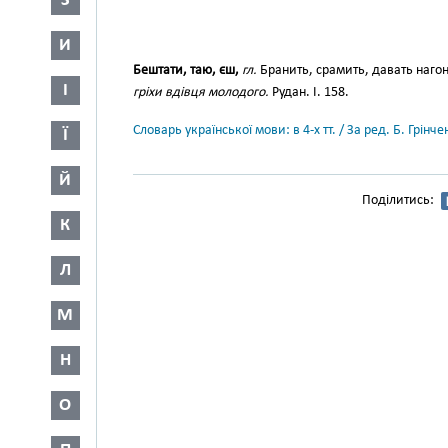
З
И
Бештати, таю, єш,
гл.
Бранить, срамить, давать наго
І
гріхи вдівця молодого.
Рудан. I. 158.
Словарь української мови: в 4-х тт. / За ред. Б. Грін
Ї
Й
Поділитись:
К
Л
М
Н
О