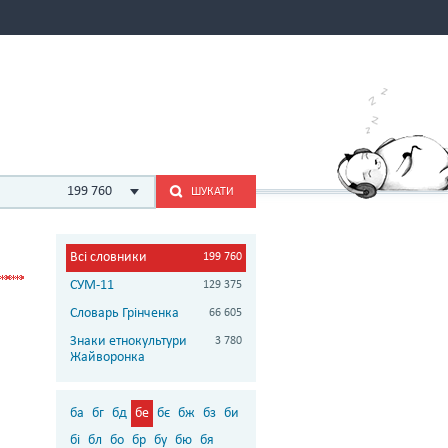
199 760
ШУКАТИ
Всі словники
199 760
СУМ-11
129 375
Словарь Грінченка
66 605
Знаки етнокультури
3 780
Жайворонка
ба
бг
бд
бе
бє
бж
бз
би
бі
бл
бо
бр
бу
бю
бя