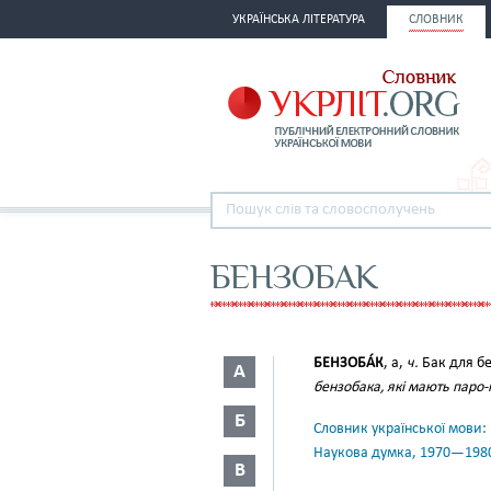
УКРАЇНСЬКА ЛІТЕРАТУРА
СЛОВНИК
БЕНЗОБАК
БЕНЗОБА́К
, а,
ч.
Бак для б
А
бензобака, які мають паро
Б
Словник української мови: в 
Наукова думка, 1970—198
В