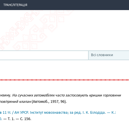
ТРАНСЛІТЕРАЦІЯ
Всі словники
ензину.
На сучасних автомобілях часто застосовують кришки горловини
-повітряний клапан
(Автомоб., 1957, 96).
11 тт. / АН УРСР. Інститут мовознавства; за ред. І. К. Білодіда. — К.:
0.
— Т. 1. — С. 156.