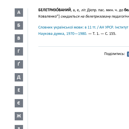
БЕЛЕТРИЗО́ВАНИЙ
, а, е,
літ.
Дієпр. пас. мин. ч. до
бе
А
Коваленко"]
скидається на белетризовану педагогіч
Б
Словник української мови: в 11 тт. / АН УРСР. Інститут
Наукова думка, 1970—1980.
— Т. 1. — С. 155.
В
Г
Поділитись:
Ґ
Д
Е
Є
Ж