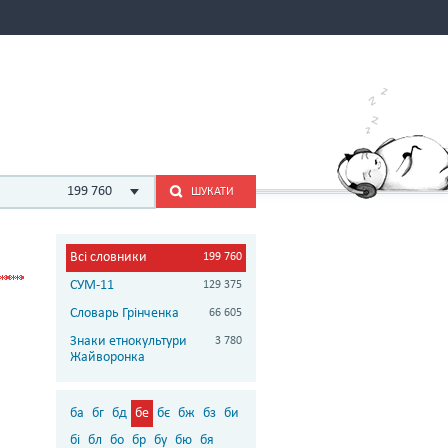
199 760
ШУКАТИ
Всі словники
199 760
СУМ-11
129 375
Словарь Грінченка
66 605
Знаки етнокультури
3 780
Жайворонка
ба
бг
бд
бе
бє
бж
бз
би
бі
бл
бо
бр
бу
бю
бя