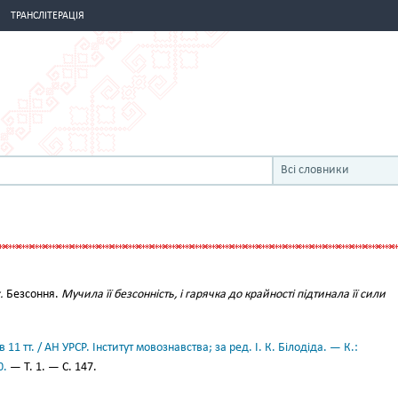
ТРАНСЛІТЕРАЦІЯ
Всі словники
.
Безсоння.
Мучила її безсонність, і гарячка до крайності підтинала її сили
11 тт. / АН УРСР. Інститут мовознавства; за ред. І. К. Білодіда. — К.:
0.
— Т. 1. — С. 147.