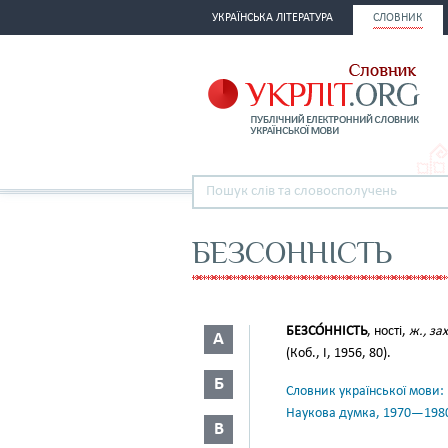
УКРАЇНСЬКА ЛІТЕРАТУРА
СЛОВНИК
БЕЗСОННІСТЬ
БЕЗСО́ННІСТЬ
, ності,
ж., зах
А
(Коб., І, 1956, 80).
Б
Словник української мови: в 
Наукова думка, 1970—198
В