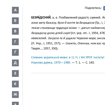
Поділитись:
А
БЕЗРА́ДІСНИЙ
, а, е. Позбавлений радості; сумний.
Як
Б
вони мету бажану, було б життя їм безрадісне
(Гр., І,
тяжке становище трудящої жінки — дівчат-наймичок, 
В
безрадісну долю дітей-сиріт
(Іст. укр. літ.. І, 1954, 
невеселий.
Заграло та й ущухло Червоне море, висох
Г
(Л. Укр., І, 1951, 257); —
Скажіть, Оленчук, чим вас 
Таврія.., 1957, 350).
Ґ
Словник української мови: в 11 тт. / АН УРСР. Інститут
Д
Наукова думка, 1970—1980.
— Т. 1. — С. 143.
Е
Є
Ж