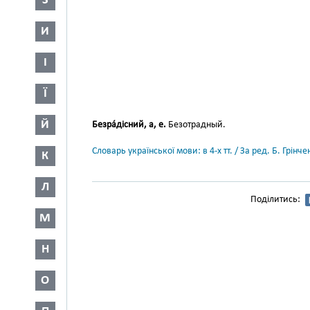
З
И
І
Ї
Й
Безра́дісний, а, е.
Безотрадный.
Словарь української мови: в 4-х тт. / За ред. Б. Грін
К
Л
Поділитись:
М
Н
О