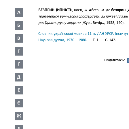
БЕЗПРИНЦИ́ПНІСТЬ
, ності,
ж.
Абстр. ім. до
безпринци
А
трапляється вам часом спостерігати, як іржаві плями
роз’їдають душу людини
(Жур., Вечір.., 1958, 140).
Б
Словник української мови: в 11 тт. / АН УРСР. Інститут
В
Наукова думка, 1970—1980.
— Т. 1. — С. 142.
Г
Поділитись:
Ґ
Д
Е
Є
Ж