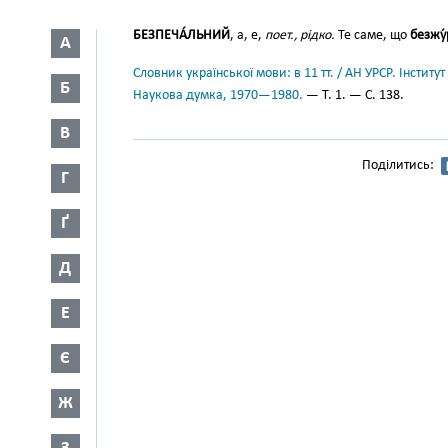
БЕЗПЕЧА́ЛЬНИЙ
, а, е,
поет., рідко.
Те саме, що
безжу
А
Словник української мови: в 11 тт. / АН УРСР. Інститут
Б
Наукова думка, 1970—1980.
— Т. 1. — С. 138.
В
Поділитись:
Г
Ґ
Д
Е
Є
Ж