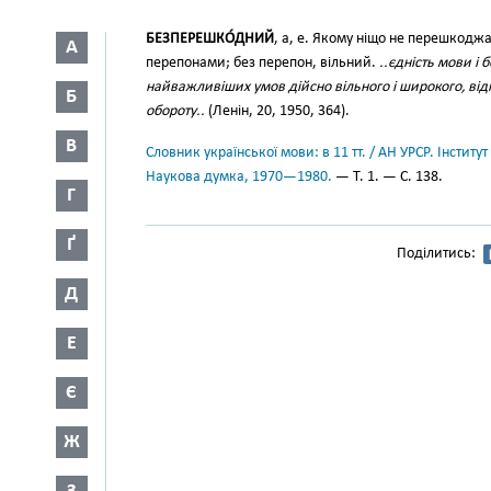
БЕЗПЕРЕШКО́ДНИЙ
, а, е. Якому ніщо не перешкодж
А
перепонами; без перепон, вільний.
..єдність мови і
найважливіших умов дійсно вільного і широкого, відп
Б
обороту..
(Ленін, 20, 1950, 364).
В
Словник української мови: в 11 тт. / АН УРСР. Інститут
Наукова думка, 1970—1980.
— Т. 1. — С. 138.
Г
Ґ
Поділитись:
Д
Е
Є
Ж