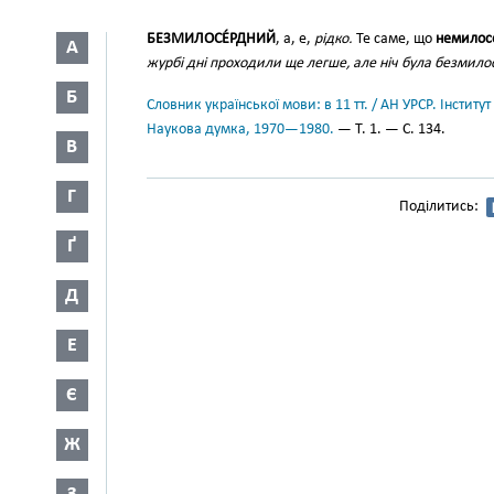
БЕЗМИЛОСЕ́РДНИЙ
, а, е,
рідко.
Те саме, що
немилос
А
журбі дні проходили ще легше, але ніч була безмил
Б
Словник української мови: в 11 тт. / АН УРСР. Інститут
Наукова думка, 1970—1980.
— Т. 1. — С. 134.
В
Г
Поділитись:
Ґ
Д
Е
Є
Ж