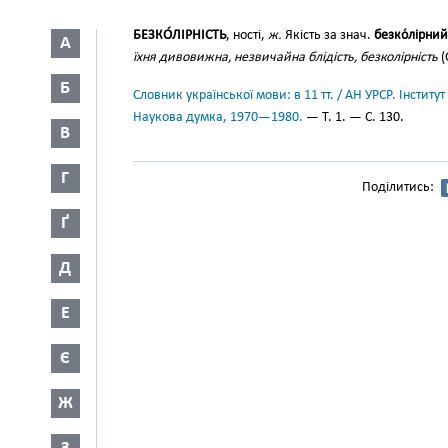
БЕЗКО́ЛІРНІСТЬ
, ності,
ж.
Якість за знач.
безко́лірний
А
їхня дивовижна, незвичайна блідість, безколірність
(
Б
Словник української мови: в 11 тт. / АН УРСР. Інститут
Наукова думка, 1970—1980.
— Т. 1. — С. 130.
В
Г
Поділитись:
Ґ
Д
Е
Є
Ж