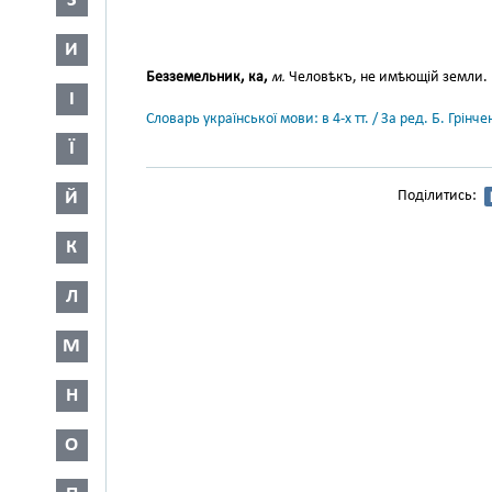
З
И
Безземельник, ка,
м.
Человѣкъ, не имѣющій земли. Г.
І
Словарь української мови: в 4-х тт. / За ред. Б. Грін
Ї
Й
Поділитись:
К
Л
М
Н
О