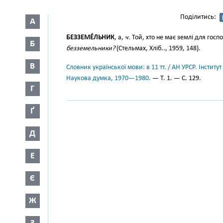
Поділитись:
А
БЕЗЗЕМЕ́ЛЬНИК
, а,
ч.
Той, хто не має землі для го
Б
безземельники?
(Стельмах, Хліб.., 1959, 148).
В
Словник української мови: в 11 тт. / АН УРСР. Інститут
Наукова думка, 1970—1980.
— Т. 1. — С. 129.
Г
Ґ
Д
Е
Є
Ж