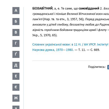
БЕЗЗАВІ́ТНИЙ
, а, е. Те саме, що
самові́дданий
2.
Без
А
громадянської і пізніше Великої Вітчизняної воєн на
пам’яті
(Нар. тв. та етн., 3, 1957, 56);
Перед радянськ
Б
виховати у дітей глибоку, беззавітну любов до Радян
вірність героїчним бойовим традиціям армії і флоту
В
Укр., 5, 1970, 65).
Г
Словник української мови: в 11 тт. / АН УРСР. Інститут
Наукова думка, 1970—1980.
— Т. 11. — С. 669.
Ґ
Д
Поділитись:
Е
Є
Ж