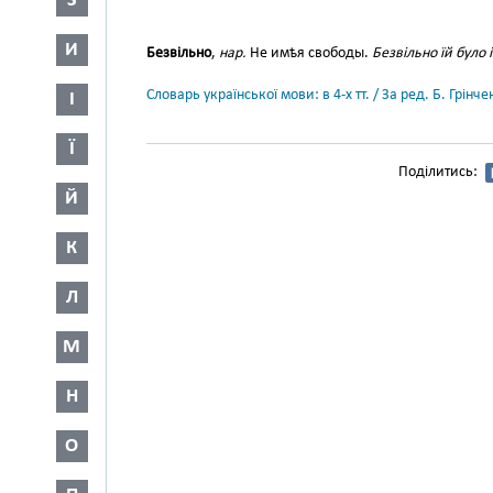
З
И
Безвільно
,
нар.
Не имѣя свободы.
Безвільно їй було 
Словарь української мови: в 4-х тт. / За ред. Б. Грін
І
Ї
Поділитись:
Й
К
Л
М
Н
О