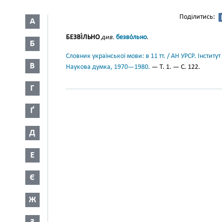
Поділитись:
А
БЕЗВІ́ЛЬНО
див.
безво́льно
.
Б
Словник української мови: в 11 тт. / АН УРСР. Інститут
В
Наукова думка, 1970—1980.
— Т. 1. — С. 122.
Г
Ґ
Д
Е
Є
Ж