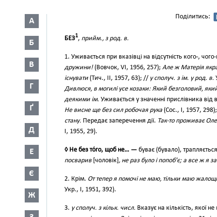
Поділитись:
А
1
БЕЗ
,
прийм., з род. в.
Б
1. Уживається при вказівці на відсутність кого-, чого
В
дружини!
(Вовчок, VI, 1956, 257);
Але ж Матерія якра
існувати
(Тич., II, 1957, 63); //
у сполуч. з ім. у род. в.
Г
Дивлюся, в могилі усе козаки: Який безголовий, яки
деякими ім.
Уживається у значенні прислівника від в
Ґ
Не висне ще без сил робочая рука
(Сос., І, 1957, 298);
стану.
Передає заперечення дії.
Так-то проживає Оле
Д
І, 1955, 29).
◊ Не без то́го, щоб не… —
буває (бувало), трапляєтьс
Е
посварив
[чоловік]
, не раз було і попоб’є; а все ж я 
Є
2. Крім.
От тепер я помочі не маю, тільки маю жалощі
Укр., І, 1951, 392).
Ж
3.
у сполуч. з кільк. числ.
Вказує на кількість, якої не