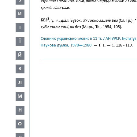
З
страшна і велична. Всім, вікам і народам всім: 21 січ
грамів кілограм.
И
2
БЕЗ
, у,
ч., діал.
Бузок.
Як гарно зацвів без
(Сл. Гр.); 
І
губи стали сині, як без
(Март., Тв., 1954, 105).
Словник української мови: в 11 тт. / АН УРСР. Інститут
Ї
Наукова думка, 1970—1980.
— Т. 1. — С. 118 - 119.
Й
К
Л
М
Н
О