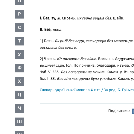
П
Р
I. Без, зу,
м.
Сирень.
Як гарно зацвів без.
Шейк.
С
II. Без
,
пред.
Т
1) Безъ.
Як рибі без води, так чернцю без манастиря.
зосталась без нічого.
У
2) Чрезъ.
Кіт вискочив без вікно.
Волын. г.
Ведут мене
вишневі сади.
Гол. По причинѣ, благодаря, изъ-за.
О
Ф
Чуб. V. 335.
Без дощ орати не можна.
Камен. у. Въ пр
Гол. I. 83.
Без літо моя дочка була у наймах.
Камен. у.
Х
Словарь української мови: в 4-х тт. / За ред. Б. Грін
Ц
Ч
Поділитись:
Ш