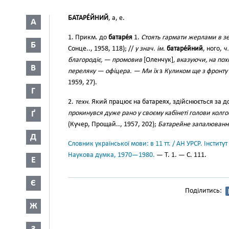
БАТАРЕ́ЙНИЙ
, а, е.
А
1. Прикм. до
батаре́я
1.
Стоять гармати жерлами в зе
Б
Сонце.., 1958, 118); //
у знач. ім.
батаре́йний
, ного,
ч.
благородіє, — промовив
[Оленчук]
, вказуючи, на пох
В
переляку — офіцера. — Ми їх
з
Куликом ще з фронту
1959, 27).
Г
2.
техн.
Який працює на батареях, здійснюється за до
Ґ
прокинувся дуже рано у своєму кабінеті голови колг
(Кучер, Прощай.., 1957, 202);
Батарейне запалюванн
Д
Словник української мови: в 11 тт. / АН УРСР. Інститут
Наукова думка, 1970—1980.
— Т. 1. — С. 111.
Е
Є
Поділитись:
Ж