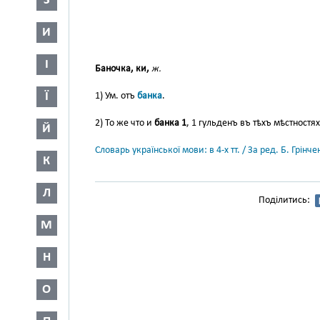
З
И
І
Баночка, ки,
ж.
Ї
1) Ум. отъ
банка
.
2) То же что и
банка 1
, 1 гульденъ въ тѣхъ мѣстностя
Й
Словарь української мови: в 4-х тт. / За ред. Б. Грін
К
Л
Поділитись:
М
Н
О