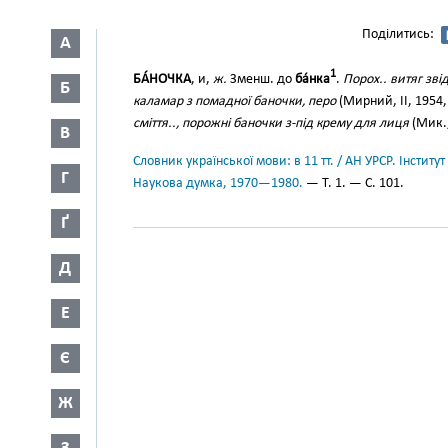
Поділитись:
А
1
БА́НОЧКА
, и,
ж.
Зменш. до
ба́нка
.
Порох.. витяг зві
Б
каламар з помадної баночки, перо
(Мирний, II, 1954,
сміття.., порожні баночки з-під крему для лиця
(Мик.,
В
Словник української мови: в 11 тт. / АН УРСР. Інститут
Г
Наукова думка, 1970—1980.
— Т. 1. — С. 101.
Ґ
Д
Е
Є
Ж