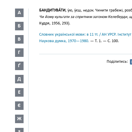
БАНДИТУВА́ТИ
, у́ю, у́єш,
недок.
Чинити грабежі, розб
А
Чи йому кульгати за спритним загоном Келеберди, щ
Кудря, 1956, 293).
Б
Словник української мови: в 11 тт. / АН УРСР. Інститут
В
Наукова думка, 1970—1980.
— Т. 1. — С. 100.
Г
Поділитись:
Ґ
Д
Е
Є
Ж