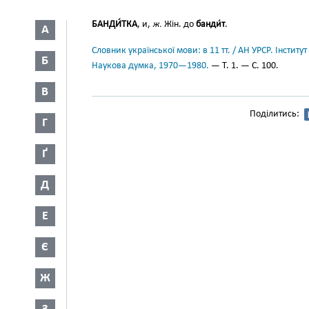
БАНДИ́ТКА
, и,
ж.
Жін. до
банди́т
.
А
Словник української мови: в 11 тт. / АН УРСР. Інститут
Б
Наукова думка, 1970—1980.
— Т. 1. — С. 100.
В
Поділитись:
Г
Ґ
Д
Е
Є
Ж