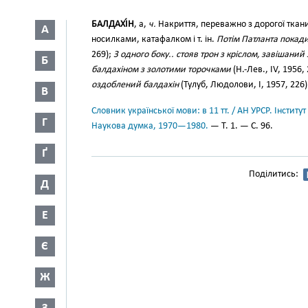
БАЛДАХІ́Н
, а,
ч.
Накриття, переважно з дорогої ткан
А
носилками, катафалком і т. ін.
Потім Патланта покад
269);
З одного боку.. стояв трон з кріслом, завішани
Б
балдахіном з золотими торочками
(Н.-Лев., IV, 1956,
оздоблений балдахін
(Тулуб, Людолови, І, 1957, 226)
В
Словник української мови: в 11 тт. / АН УРСР. Інститут
Г
Наукова думка, 1970—1980.
— Т. 1. — С. 96.
Ґ
Поділитись:
Д
Е
Є
Ж