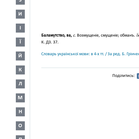
З
И
І
Баламутство, ва,
с.
Возмущеніе, смущеніе; обманъ.
Ї
Ї
К. ДЗ. 37.
Словарь української мови: в 4-х тт. / За ред. Б. Грін
Й
К
Поділитись:
Л
М
Н
О