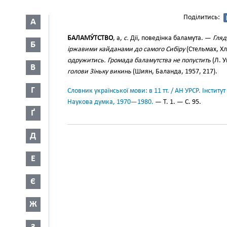
Поділитись:
А
БАЛАМУ́ТСТВО
, а,
с.
Дії, поведінка баламута. —
Гляд
Б
іржавими кайданами до самого Сибіру
(Стельмах, Хлі
одружитись. Громада баламутства не попустить
(Л. У
В
голови Зіньку викинь
(Шиян, Баланда, 1957, 217).
Г
Словник української мови: в 11 тт. / АН УРСР. Інститут
Наукова думка, 1970—1980.
— Т. 1. — С. 95.
Ґ
Д
Е
Є
Ж