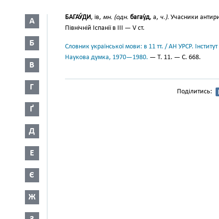
БАГАУ́ДИ
, ів,
мн. (одн.
багау́д
, а,
ч.).
Учасники антирим
А
Північній Іспанії в III — V ст.
Б
Словник української мови: в 11 тт. / АН УРСР. Інститут
Наукова думка, 1970—1980.
— Т. 11. — С. 668.
В
Г
Поділитись:
Ґ
Д
Е
Є
Ж