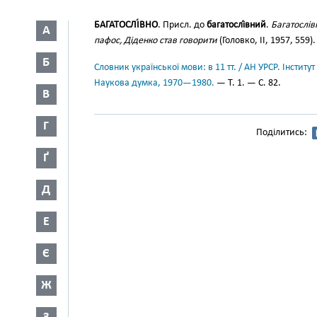
БАГАТОСЛІ́ВНО
. Присл. до
багатослі́вний
.
Багатослів
А
пафос, Діденко став говорити
(Головко, II, 1957, 559).
Б
Словник української мови: в 11 тт. / АН УРСР. Інститут
Наукова думка, 1970—1980.
— Т. 1. — С. 82.
В
Г
Поділитись:
Ґ
Д
Е
Є
Ж