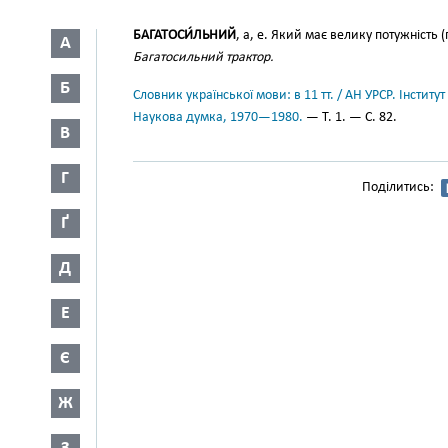
БАГАТОСИ́ЛЬНИЙ
, а, е. Який має велику потужність 
А
Багатосильний трактор.
Б
Словник української мови: в 11 тт. / АН УРСР. Інститут
Наукова думка, 1970—1980.
— Т. 1. — С. 82.
В
Г
Поділитись:
Ґ
Д
Е
Є
Ж