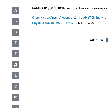
БАГАТОПРЕДМЕ́ТНІСТЬ
, ності,
ж.
Наявність великої к
А
Словник української мови: в 11 тт. / АН УРСР. Інститут
Б
Наукова думка, 1970—1980.
— Т. 1. — С. 82.
В
Поділитись:
Г
Ґ
Д
Е
Є
Ж