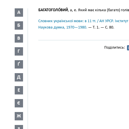
БАГАТОГОЛО́ВИЙ
, а, е. Який має кілька (багато) голі
А
Словник української мови: в 11 тт. / АН УРСР. Інститут
Б
Наукова думка, 1970—1980.
— Т. 1. — С. 80.
В
Поділитись:
Г
Ґ
Д
Е
Є
Ж