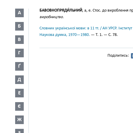
БАВОВНОПРЯДИ́ЛЬНИЙ
, а, е. Стос. до вироблення 
А
виробництво.
Б
Словник української мови: в 11 тт. / АН УРСР. Інститут
Наукова думка, 1970—1980.
— Т. 1. — С. 78.
В
Г
Поділитись:
Ґ
Д
Е
Є
Ж