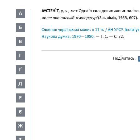
АУСТЕНІ́Т
, у,
ч., мет.
Одна із складових частин залізо
А
лише при високій температурі
(Заг. хімія, 1955, 607).
Б
Словник української мови: в 11 тт. / АН УРСР. Інститут
Наукова думка, 1970—1980.
— Т. 1. — С. 72.
В
Г
Поділитись:
Ґ
Д
Е
Є
Ж