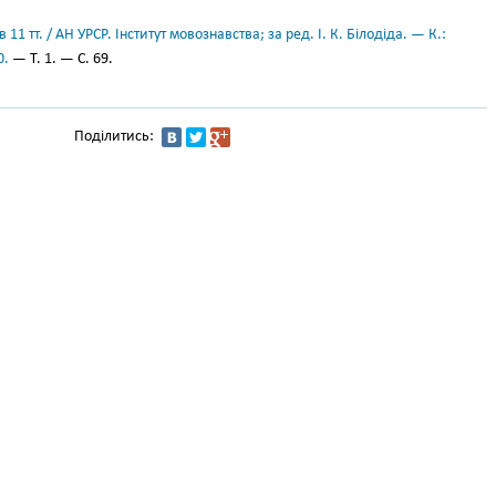
11 тт. / АН УРСР. Інститут мовознавства; за ред. І. К. Білодіда. — К.:
0.
— Т. 1. — С. 69.
Поділитись: