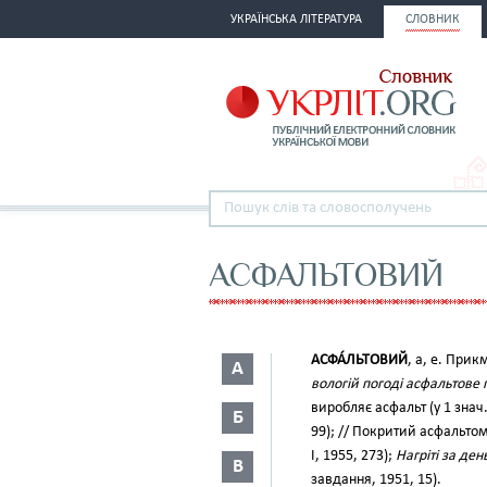
УКРАЇНСЬКА ЛІТЕРАТУРА
СЛОВНИК
АСФАЛЬТОВИЙ
АСФА́ЛЬТОВИЙ
, а, е. Прик
А
вологій погоді асфальтове
виробляє асфальт (у 1 знач.
Б
99); // Покритий асфальтом 
І, 1955, 273);
Нагріті за ден
В
завдання, 1951, 15).