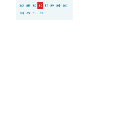
ао
ап
ар
ас
ат
ау
аф
ах
ац
ач
аш
ая