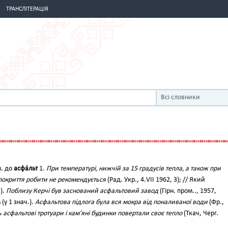
ТРАНСЛІТЕРАЦІЯ
Всі словники
м. до
асфа́льт
1.
При температурі, нижчій за 15 градусів тепла, а також при
 покриття робити не рекомендується
(Рад. Укр., 4.VII 1962, 3); // Який
).
Поблизу Керчі був заснований асфальтовий завод
(Гірн. пром.., 1957,
(у 1 знач.).
Асфальтова підлога була вся мокра від поналиваної води
(Фр.,
ь асфальтові тротуари і кам’яні будинки повертали своє тепло
(Ткач, Черг.