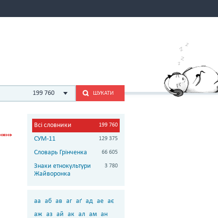
199 760
ШУКАТИ
Всі словники
199 760
СУМ-11
129 375
Словарь Грінченка
66 605
Знаки етнокультури
3 780
Жайворонка
аа
аб
ав
аг
аґ
ад
ае
ає
аж
аз
ай
ак
ал
ам
ан