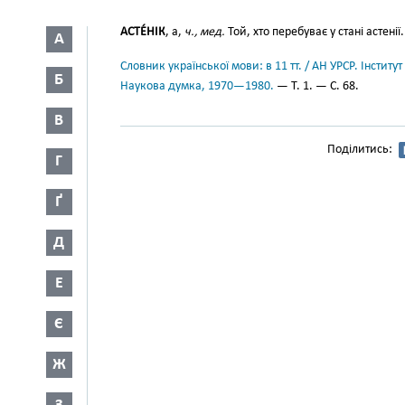
АСТЕ́НІК
, а,
ч., мед.
Той, хто перебуває у стані астенії.
А
Словник української мови: в 11 тт. / АН УРСР. Інститут
Б
Наукова думка, 1970—1980.
— Т. 1. — С. 68.
В
Поділитись:
Г
Ґ
Д
Е
Є
Ж