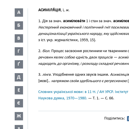
АСИМІЛЯ́ЦІЯ
, ї,
ж.
А
1. Дія за знач.
асимілюва́ти
1 і стан за знач.
асимілюв
Б
Нестерпний економічний і політичний гніт посилював
денаціоналізації українського народу, яку здійснюва
В
з іст. укр. журналістики, 1959, 15).
Г
2.
біол.
Процес засвоєння рослинним чи тваринним о
речовин являє собою єдність двох процесів — асиміляц
Ґ
надходять до організму, і розкладу складної речовини
3.
лінгв.
Уподібнення одних звуків іншим.
Асиміляція
Д
[мові]..
напрямом своїм здебільшого є регресивною
(
Е
Словник української мови: в 11 тт. / АН УРСР. Інститут
Наукова думка, 1970—1980.
— Т. 1. — С. 66.
Є
Ж
Поділитись: